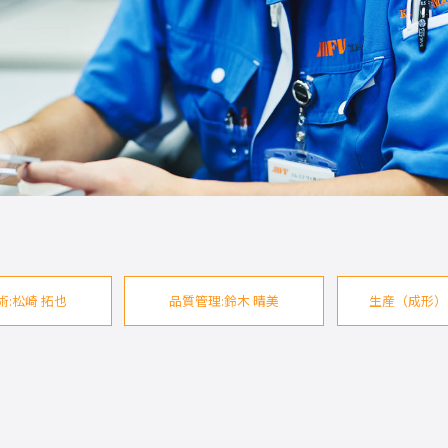
術:松崎 拓也
品質管理:鈴木 晴美
生産（成形）: