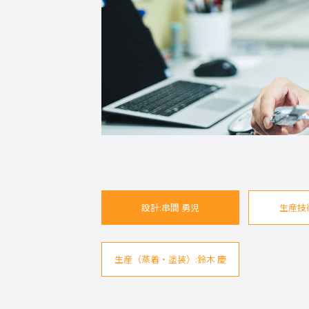
設計:串間 勇児
生産技
生産（蒸着・塗装）:鈴木 慶