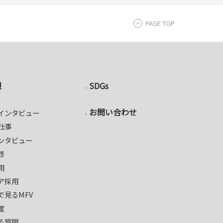
PAGE TOP
報
SDGs
お問い合わせ
インタビュー
の仕事
ンタビュー
修
用
ア採用
で見るMFV
度
る質問