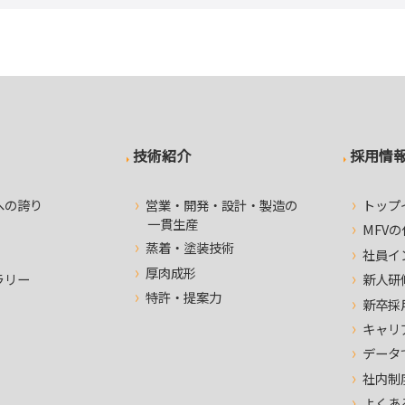
技術紹介
採用情
への誇り
営業・開発・設計・製造の
トップ
一貫生産
MFV
蒸着・塗装技術
社員イ
厚肉成形
ラリー
新人研
特許・提案力
新卒採
キャリ
データ
社内制
よくあ